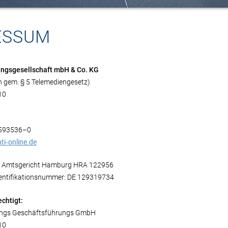
ESSUM
ngsgesellschaft mbH & Co. KG
n gem. § 5 Telemediengesetz)
10
g
0 593536–0
ti‐online.de
r: Amtsgericht Hamburg HRA 122956
entifikationsnummer: DE 129319734
chtigt:
ngs Geschäftsführungs GmbH
10